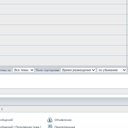
темы за:
Поле сортировки
 1
ообщений
Объявление
общений [ Популярная тема ]
Прилепленная