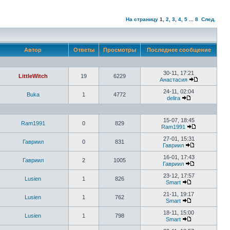
На страницу
1
,
2
,
3
,
4
,
5
...
8
След.
Автор
Ответы
Просмотры
Последнее сообщение
30-11, 17:21
LittleWitch
19
6229
Анастасия
24-11, 02:04
Buka
1
4772
delira
15-07, 18:45
Ram1991
0
829
Ram1991
27-01, 15:31
Гавриил
0
831
Гавриил
16-01, 17:43
Гавриил
2
1005
Гавриил
23-12, 17:57
Lusien
1
826
Smart
21-11, 19:17
Lusien
1
762
Smart
18-11, 15:00
Lusien
1
798
Smart