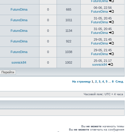
FutureDima
06-06, 22:56
FutureDima
0
665
FutureDima
31-05, 20:45
FutureDima
0
1011
FutureDima
31-05, 20:45
FutureDima
0
1134
FutureDima
29-05, 21:45
FutureDima
0
922
FutureDima
29-05, 21:45
FutureDima
0
1038
FutureDima
25-05, 21:17
sonnick84
0
1002
sonnick84
На страницу
1
,
2
,
3
,
4
,
5
...
8
След.
Часовой пояс: UTC + 4 часа
Вы
не можете
начинать темы
Вы
не можете
отвечать на сообщения