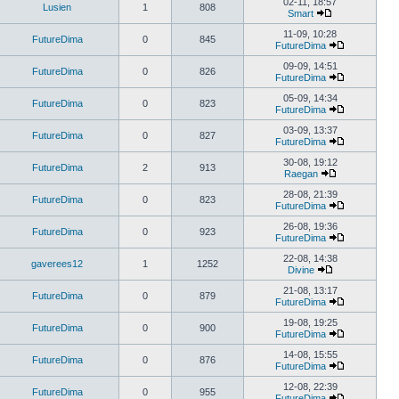
02-11, 18:57
Lusien
1
808
Smart
11-09, 10:28
FutureDima
0
845
FutureDima
09-09, 14:51
FutureDima
0
826
FutureDima
05-09, 14:34
FutureDima
0
823
FutureDima
03-09, 13:37
FutureDima
0
827
FutureDima
30-08, 19:12
FutureDima
2
913
Raegan
28-08, 21:39
FutureDima
0
823
FutureDima
26-08, 19:36
FutureDima
0
923
FutureDima
22-08, 14:38
gaverees12
1
1252
Divine
21-08, 13:17
FutureDima
0
879
FutureDima
19-08, 19:25
FutureDima
0
900
FutureDima
14-08, 15:55
FutureDima
0
876
FutureDima
12-08, 22:39
FutureDima
0
955
FutureDima