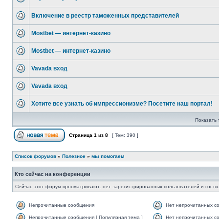
Включение в реестр таможенных представителей
Mostbet — интернет-казино
Mostbet — интернет-казино
Vavada вход
Vavada вход
Хотите все узнать об импрессионизме? Посетите наш портал!
Показать 
Страница
1
из
8
[ Тем: 390 ]
Список форумов
»
Полезное
»
мы помогаем
Кто сейчас на конференции
Сейчас этот форум просматривают: нет зарегистрированных пользователей и гости:
Непрочитанные сообщения
Нет непрочитанных с
Непрочитанные сообщения [ Популярная тема ]
Нет непрочитанных со