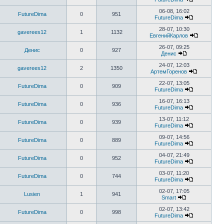
06-08, 16:02
FutureDima
0
951
FutureDima
28-07, 10:30
gaverees12
1
1132
ЕвгенийКарлов
26-07, 09:25
Денис
0
927
Денис
24-07, 12:03
gaverees12
2
1350
АртемГоренов
22-07, 13:05
FutureDima
0
909
FutureDima
16-07, 16:13
FutureDima
0
936
FutureDima
13-07, 11:12
FutureDima
0
939
FutureDima
09-07, 14:56
FutureDima
0
889
FutureDima
04-07, 21:49
FutureDima
0
952
FutureDima
03-07, 11:20
FutureDima
0
744
FutureDima
02-07, 17:05
Lusien
1
941
Smart
02-07, 13:42
FutureDima
0
998
FutureDima