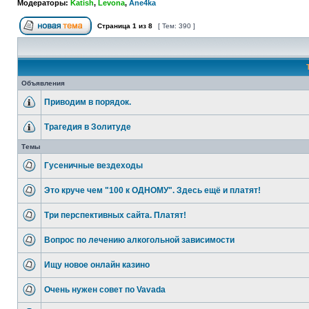
Модераторы:
Katish
,
Levona
,
Ane4ka
Страница
1
из
8
[ Тем: 390 ]
Объявления
Приводим в порядок.
Трагедия в Золитуде
Темы
Гусеничные вездеходы
Это круче чем "100 к ОДНОМУ". Здесь ещё и платят!
Три перспективных сайта. Платят!
Вопрос по лечению алкогольной зависимости
Ищу новое онлайн казино
Очень нужен совет по Vavada