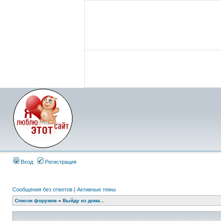
Вход
Регистрация
Сообщения без ответов
|
Активные темы
Список форумов
»
Выйду из дома...